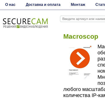
О нас
Доставка и оплата
Монтаж
Стат
Macroscop
Ma
об
ра
сп
но
Мн
по
любого масштаба
количества IP-ка