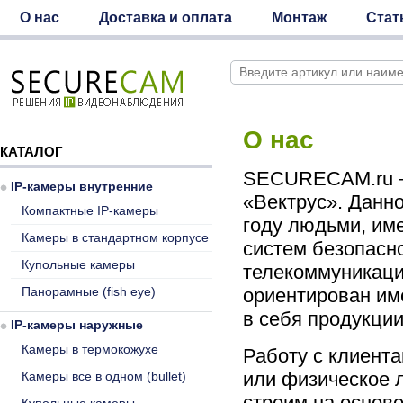
О нас
Доставка и оплата
Монтаж
Стат
О нас
КАТАЛОГ
SECURECAM.ru – 
IP-камеры внутренние
«Вектрус». Данн
Компактные IP-камеры
году людьми, им
Камеры в стандартном корпусе
систем безопасн
Купольные камеры
телекоммуникаци
Панорамные (fish eye)
ориентирован име
в себя продукци
IP-камеры наружные
Камеры в термокожухе
Работу с клиента
или физическое л
Камеры все в одном (bullet)
строим на основ