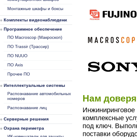
Монтажные шкафы и боксы
Комплекты видеонаблюдения
Программное обеспечение
ПО Macroscop (Макроскоп)
ПО Trassir (Трассир)
ПО NUUO
ПО Axis
Прочее ПО
Интеллектуальные системы
Распознавание автомобильных
Нам доверя
номеров
Распознавание лиц
Инжиниринговое 
комплексные усл
Серверные решения
под ключ. Выполн
Охрана периметра
поставки оборуд
ИК-извещатели для защиты