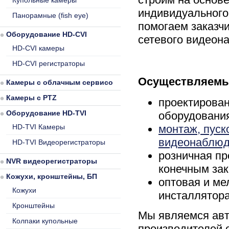
Купольные камеры
индивидуального
Панорамные (fish eye)
помогаем заказч
Оборудование HD-CVI
сетевого видеон
HD-CVI камеры
HD-CVI регистраторы
Осуществляемы
Камеры с облачным сервисом
Камеры с PTZ
проектирован
Оборудование HD-TVI
оборудовани
HD-TVI Камеры
монтаж, пуск
видеонаблюд
HD-TVI Видеорегистраторы
розничная п
NVR видеорегистраторы
конечным зак
Кожухи, кронштейны, БП
оптовая и ме
Кожухи
инсталлятора
Кронштейны
Мы являемся ав
Колпаки купольные
производителей 