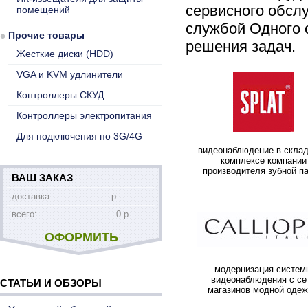
сервисного обсл
помещений
службой Одного 
Прочие товары
решения задач.
Жесткие диски (HDD)
VGA и KVM удлинители
Контроллеры СКУД
Контроллеры электропитания
Для подключения по 3G/4G
видеонаблюдение в скла
комплексе компании
производителя зубной п
ВАШ ЗАКАЗ
доставка:
р.
всего:
0 р.
ОФОРМИТЬ
модернизация систем
видеонаблюдения с се
СТАТЬИ И ОБЗОРЫ
магазинов модной оде