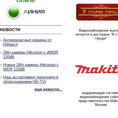
НОВОСТИ
Видеонаблюдение высо
четкости в ресторане "В с
городе"
Антикризисные новинки от
HiWatch
2Мп камеры Hikvision с dWDR
120dB
Новые 2Мп камеры Hikvision с
WDR 120dB
Наш ассортимент пополнился
оборудованием HD-TVI
еще новости...
модернизация систем
видеонаблюдения соф
представительства Maki
Москве