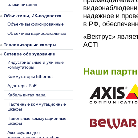
Блоки питания
видеонаблюдения
надежное и пров
Объективы, ИК-подсветка
в РФ, обеспечен
Объективы фиксированные
Объективы вариофокальные
«Вектрус» являе
ACTi
Тепловизорные камеры
Сетевое оборудование
Индустриальные и уличные
коммутаторы
Наши партн
Коммутаторы Ethernet
Адаптеры PoE
Кабель витая пара
Настенные коммутационные
шкафы
Напольные коммутационные
шкафы
Аксессуары для
коммутационных шкафов