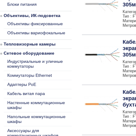
305м
Блоки питания
Категор
Объективы, ИК-подсветка
Тип : 
Матери
Объективы фиксированные
Метров 
Объективы вариофокальные
Кабе
Тепловизорные камеры
экра
Сетевое оборудование
305м
Индустриальные и уличные
Категор
коммутаторы
Тип : 
Матери
Коммутаторы Ethernet
Метров 
Адаптеры PoE
Кабе
Кабель витая пара
экра
Настенные коммутационные
бухт
шкафы
Категор
Напольные коммутационные
Тип : 
Матери
шкафы
Метров 
Аксессуары для
коммутационных шкафов