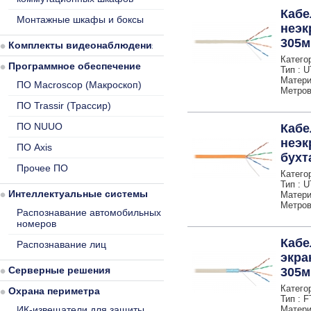
Кабе
Монтажные шкафы и боксы
неэк
305м
Комплекты видеонаблюдения
Категор
Программное обеспечение
Тип : 
Матери
ПО Macroscop (Макроскоп)
Метров 
ПО Trassir (Трассир)
ПО NUUO
Кабе
неэк
ПО Axis
бухт
Прочее ПО
Категор
Тип : 
Интеллектуальные системы
Матери
Метров 
Распознавание автомобильных
номеров
Кабе
Распознавание лиц
экра
Серверные решения
305м
Категор
Охрана периметра
Тип : 
ИК-извещатели для защиты
Матери