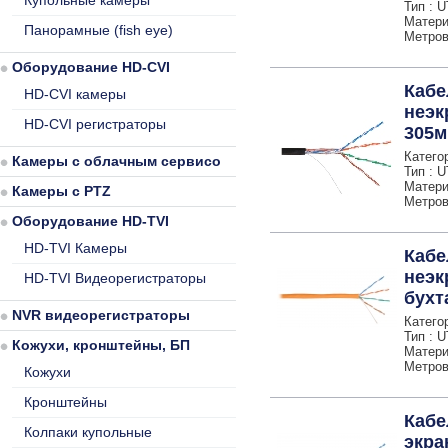
Купольные камеры
Тип : 
Матери
Панорамные (fish eye)
Метров 
Оборудование HD-CVI
Кабе
HD-CVI камеры
неэк
HD-CVI регистраторы
305м
Категор
Камеры с облачным сервисом
Тип : 
Матери
Камеры с PTZ
Метров 
Оборудование HD-TVI
HD-TVI Камеры
Кабе
неэк
HD-TVI Видеорегистраторы
бухт
NVR видеорегистраторы
Категор
Тип : 
Кожухи, кронштейны, БП
Матери
Метров 
Кожухи
Кронштейны
Кабе
Колпаки купольные
экра