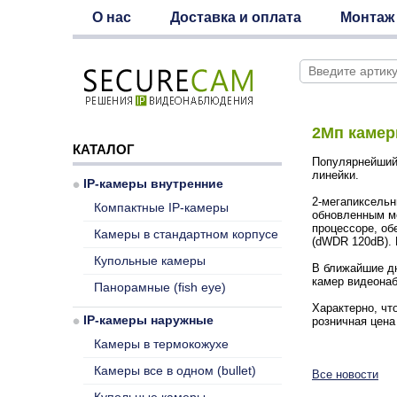
О нас
Доставка и оплата
Монтаж
2Мп камер
КАТАЛОГ
Популярнейший 
линейки.
IP-камеры внутренние
2-мегапиксельн
Компактные IP-камеры
обновленным 
процессоре, о
Камеры в стандартном корпусе
(dWDR 120dB). 
Купольные камеры
В ближайшие дн
камер видеонаб
Панорамные (fish eye)
Характерно, чт
IP-камеры наружные
розничная цен
Камеры в термокожухе
Камеры все в одном (bullet)
Все новости