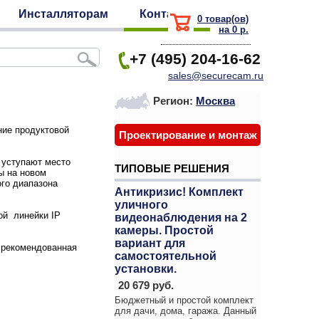
Инсталляторам
Контакты
0 товар(ов)
на 0 р.
+7 (495) 204-16-62
sales@securecam.ru
Регион:
Москва
ние продуктовой
Проектирование и монтаж
 уступают место
ТИПОВЫЕ РЕШЕНИЯ
ы на новом
го диапазона
Антикризис! Комплект
уличного
ой линейки IP
видеонаблюдения на 2
камеры. Простой
вариант для
: рекомендованная
самостоятельной
установки.
20 679 руб.
Бюджетный и простой комплект
для дачи, дома, гаража. Данный