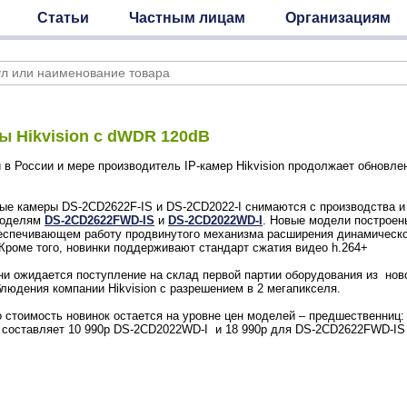
Статьи
Частным лицам
Организациям
ы Hikvision с dWDR 120dB
в России и мере производитель IP-камер Hikvision продолжает обновле
ые камеры DS-2CD2622F-IS и DS-2CD2022-I снимаются с производства и
моделям
DS-2CD2622FWD-IS
и
DS-2CD2022WD-I
. Новые модели построен
беспечивающем работу продвинутого механизма расширения динамическо
Кроме того, новинки поддерживают стандарт сжатия видео h.264+
и ожидается поступление на склад первой партии оборудования из нов
людения компании Hikvision с разрешением в 2 мегапикселя.
о стоимость новинок остается на уровне цен моделей – предшественниц
а составляет 10 990р DS-2CD2022WD-I и 18 990р для DS-2CD2622FWD-IS