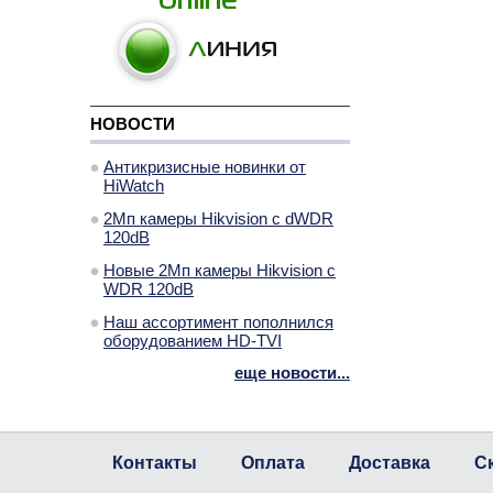
НОВОСТИ
Антикризисные новинки от
HiWatch
2Мп камеры Hikvision с dWDR
120dB
Новые 2Мп камеры Hikvision с
WDR 120dB
Наш ассортимент пополнился
оборудованием HD-TVI
еще новости...
Контакты
Оплата
Доставка
С