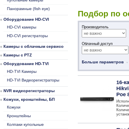
Купольные камеры
Панорамные (fish eye)
Подбор по 
Оборудование HD-CVI
HD-CVI камеры
Производитель
HD-CVI регистраторы
Облачный доступ
Камеры с облачным сервисом
Камеры с PTZ
Больше параметров
Оборудование HD-TVI
HD-TVI Камеры
HD-TVI Видеорегистраторы
16-к
Hikv
NVR видеорегистраторы
Poe 
Кожухи, кронштейны, БП
Исполн
Количе
Кожухи
Количе
устано
Кронштейны
Колпаки купольные