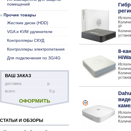
помещений
Гибр
реги
Прочие товары
Исполн
Количе
Жесткие диски (HDD)
IP
Количе
VGA и KVM удлинители
устано
Контроллеры СКУД
Контроллеры электропитания
8-ка
HiWa
Для подключения по 3G/4G
Исполн
Количе
Количе
ВАШ ЗАКАЗ
устано
доставка:
р.
всего:
0 р.
Dahu
виде
ОФОРМИТЬ
каме
Исполн
Количе
СТАТЬИ И ОБЗОРЫ
Количе