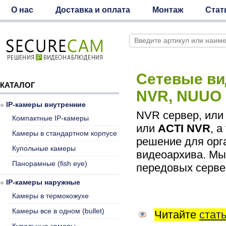
О нас
Доставка и оплата
Монтаж
Стат
Сетевые ви
КАТАЛОГ
NVR, NUUO 
IP-камеры внутренние
NVR сервер, или
Компактные IP-камеры
или
ACTI NVR
, 
Камеры в стандартном корпусе
решение для орг
Купольные камеры
видеоархива. Мы
Панорамные (fish eye)
передовых сервер
IP-камеры наружные
Камеры в термокожухе
Камеры все в одном (bullet)
Читайте
стат