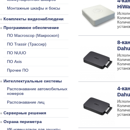
4-ка
HiWa
Монтажные шкафы и боксы
Исполн
Количе
Комплекты видеонаблюдения
Количе
устано
Программное обеспечение
ПО Macroscop (Макроскоп)
8-ка
ПО Trassir (Трассир)
Dahu
ПО NUUO
Исполн
Количе
ПО Axis
Количе
устано
Прочее ПО
Интеллектуальные системы
4-ка
Распознавание автомобильных
номеров
Dahu
Исполн
Распознавание лиц
Количе
Количе
Серверные решения
устано
Охрана периметра
ИК-извещатели для защиты