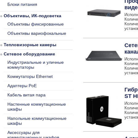
Проф
Блоки питания
виде
Исполн
Объективы, ИК-подсветка
Количе
Объективы фиксированные
Количе
устано
Объективы вариофокальные
Тепловизорные камеры
Сете
кана
Сетевое оборудование
Исполн
Индустриальные и уличные
Количе
коммутаторы
Количе
устано
Коммутаторы Ethernet
Адаптеры PoE
Гибр
Кабель витая пара
ST H
Исполн
Настенные коммутационные
Количе
шкафы
Количе
устано
Напольные коммутационные
шкафы
Аксессуары для
коммутационных шкафов