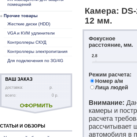
помещений
Камера: DS-
Прочие товары
12 мм.
Жесткие диски (HDD)
VGA и KVM удлинители
Фокусное
Контроллеры СКУД
расстояние, мм.
Контроллеры электропитания
2.8
Для подключения по 3G/4G
Режим расчета:
ВАШ ЗАКАЗ
Номер а/м
Лица людей
доставка:
р.
всего:
0 р.
Внимание:
Дан
ОФОРМИТЬ
камеры и постр
расчета требов
рассчитывает ш
СТАТЬИ И ОБЗОРЫ
автомобиля в п