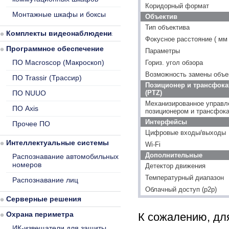
Коридорный формат
Монтажные шкафы и боксы
Объектив
Тип объектива
Комплекты видеонаблюдения
Фокусное расстояние ( мм 
Программное обеспечение
Параметры
ПО Macroscop (Макроскоп)
Гориз. угол обзора
Возможность замены объе
ПО Trassir (Трассир)
Позиционер и трансфока
ПО NUUO
(PTZ)
Механизированное управл
ПО Axis
позиционером и трансфок
Интерфейсы
Прочее ПО
Цифровые входы/выходы
Интеллектуальные системы
Wi-Fi
Дополнительные
Распознавание автомобильных
номеров
Детектор движения
Температурный диапазон
Распознавание лиц
Облачный доступ (p2p)
Серверные решения
Охрана периметра
К сожалению, для
ИК-извещатели для защиты