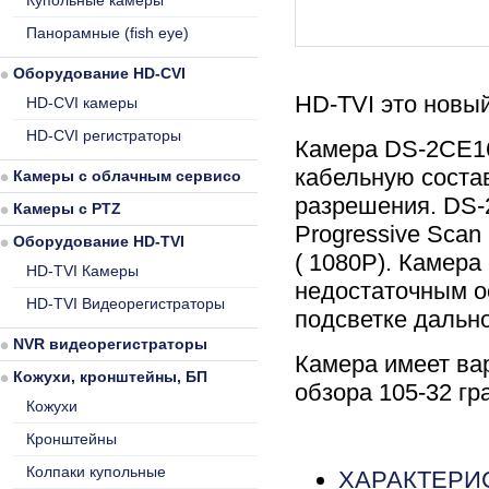
Купольные камеры
Панорамные (fish eye)
Оборудование HD-CVI
HD-TVI это новы
HD-CVI камеры
HD-CVI регистраторы
Камера DS-2CE16
кабельную соста
Камеры с облачным сервисом
разрешения. DS-
Камеры с PTZ
Progressive Sca
Оборудование HD-TVI
( 1080P). Камер
HD-TVI Камеры
недостаточным о
HD-TVI Видеорегистраторы
подсветке дальн
NVR видеорегистраторы
Камера имеет ва
Кожухи, кронштейны, БП
обзора 105-32 гр
Кожухи
Кронштейны
Колпаки купольные
ХАРАКТЕРИ