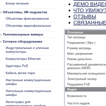
ДЕМО ВИДЕ
Блоки питания
ЧТО УВИЖУ
Объективы, ИК-подсветка
ОТЗЫВЫ
Объективы фиксированные
СВЯЗАННЫЕ
Объективы вариофокальные
Основные
Тепловизорные камеры
Тип матрицы
Сетевое оборудование
Разрешение ( Mpx )
Индустриальные и уличные
Размер матрицы
коммутаторы
Макс разрешение
Коммутаторы Ethernet
Режим день/ночь
Расширенный динамическ
Адаптеры PoE
диапазон (WDR)
Кабель витая пара
Минимальная освещенность
Электронный затвор
Настенные коммутационные
шкафы
Поддержка PoE
Видео
Напольные коммутационные
шкафы
Возможности
Аксессуары для
Частота кадров
коммутационных шкафов