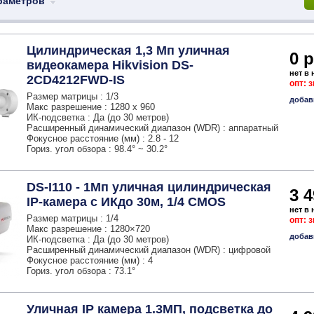
раметров
Цилиндрическая 1,3 Мп уличная
0 р
видеокамера Hikvision DS-
нет в
2CD4212FWD-IS
опт: 
Размер матрицы : 1/3
добав
Макс разрешение : 1280 x 960
ИК-подсветка : Да (до 30 метров)
Расширенный динамический диапазон (WDR) : аппаратный
Фокусное расстояние (мм) : 2.8 - 12
Гориз. угол обзора : 98.4° ~ 30.2°
DS-I110 - 1Мп уличная цилиндрическая
3 4
IP-камера с ИКдо 30м, 1/4 CMOS
нет в
Размер матрицы : 1/4
опт: 
Макс разрешение : 1280×720
добав
ИК-подсветка : Да (до 30 метров)
Расширенный динамический диапазон (WDR) : цифровой
Фокусное расстояние (мм) : 4
Гориз. угол обзора : 73.1°
Уличная IP камера 1.3МП, подсветка до