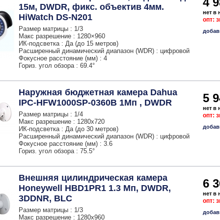
4 9
15м, DWDR, фикс. объектив 4мм.
нет в
HiWatch DS-N201
опт: 
Размер матрицы : 1/3
добав
Макс разрешение : 1280×960
ИК-подсветка : Да (до 15 метров)
Расширенный динамический диапазон (WDR) : цифровой
Фокусное расстояние (мм) : 4
Гориз. угол обзора : 69.4°
Наружная бюджетная камера Dahua
5 9
IPC-HFW1000SP-0360B 1Мп , DWDR
нет в
Размер матрицы : 1/4
опт: 
Макс разрешение : 1280x720
добав
ИК-подсветка : Да (до 30 метров)
Расширенный динамический диапазон (WDR) : цифровой
Фокусное расстояние (мм) : 3.6
Гориз. угол обзора : 75.5°
Внешняя цилиндрическая камера
6 3
Honeywell HBD1PR1 1.3 Мп, DWDR,
нет в
3DDNR, BLC
опт: 
Размер матрицы : 1/3
добав
Макс разрешение : 1280x960