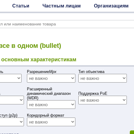
Статьи
Частным лицам
Организациям
се в одном (bullet)
 основным характеристикам
ель
Разрешение
Mpx
Тип объектива
Расширенный
а
динамический диапазон
Поддержка PoE
(WDR)
туп (p2p)
Коридорный формат