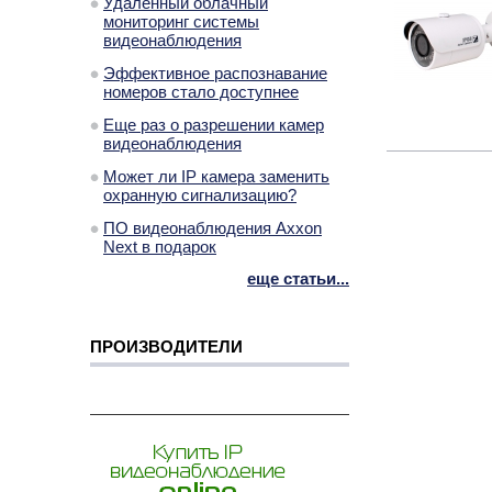
Удаленный облачный
мониторинг системы
видеонаблюдения
Эффективное распознавание
номеров стало доступнее
Еще раз о разрешении камер
видеонаблюдения
Может ли IP камера заменить
охранную сигнализацию?
ПО видеонаблюдения Axxon
Next в подарок
еще статьи...
ПРОИЗВОДИТЕЛИ