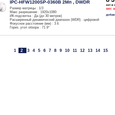
IPC-HFW1200SP-0360B 2Мп , DWDR
нет в
Размер матрицы : 1/3
опт: 
Макс разрешение : 1920х1080
добав
ИК-подсветка : Да (до 30 метров)
Расширенный динамический диапазон (WDR) : цифровой
Фокусное расстояние (мм) : 3.6
Гориз. угол обзора : 71.9°
1
2
3
4
5
6
7
8
9
10
11
12
13
14
15