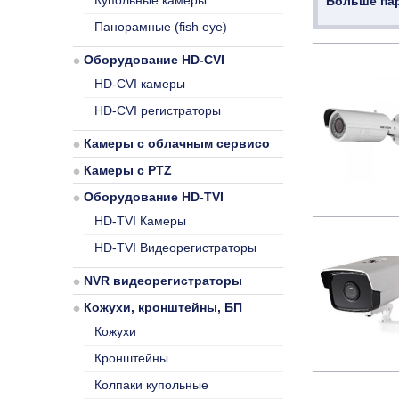
Купольные камеры
Больше па
Панорамные (fish eye)
Оборудование HD-CVI
HD-CVI камеры
HD-CVI регистраторы
Камеры с облачным сервисом
Камеры с PTZ
Оборудование HD-TVI
HD-TVI Камеры
HD-TVI Видеорегистраторы
NVR видеорегистраторы
Кожухи, кронштейны, БП
Кожухи
Кронштейны
Колпаки купольные