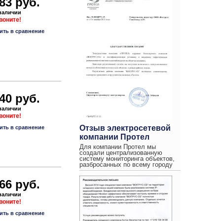
83 руб.
 наличии
звоните!
ить в сравнение
40 руб.
 наличии
звоните!
Отзыв электросетевой
ить в сравнение
компании Протел
Для компании Протел мы
создали централизованную
систему мониторинга объектов,
разбросанных по всему городу
66 руб.
 наличии
звоните!
ить в сравнение