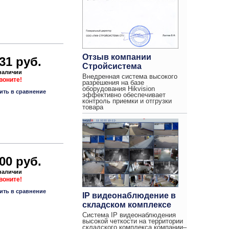
Отзыв компании
31 руб.
Стройсистема
 наличии
Внедренная система высокого
звоните!
разрешения на базе
оборудования Hikvision
ить в сравнение
эффективно обеспечивает
контроль приемки и отгрузки
товара
00 руб.
 наличии
звоните!
ить в сравнение
IP видеонаблюдение в
складском комплексе
Система IP видеонаблюдения
высокой четкости на территории
складского комплекса компании–