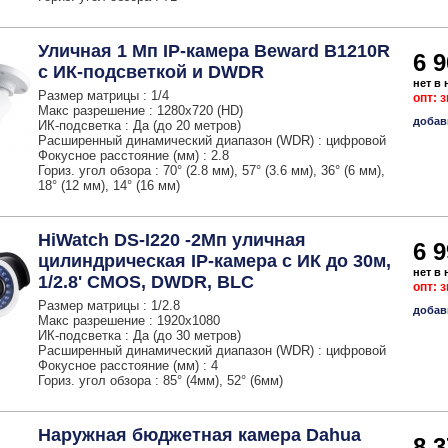
Уличная 1 Мп IP-камера Beward B1210R
6 9
с ИК-подсветкой и DWDR
нет в
Размер матрицы : 1/4
опт: 
Макс разрешение : 1280x720 (HD)
добав
ИК-подсветка : Да (до 20 метров)
Расширенный динамический диапазон (WDR) : цифровой
Фокусное расстояние (мм) : 2.8
Гориз. угол обзора : 70° (2.8 мм), 57° (3.6 мм), 36° (6 мм),
18° (12 мм), 14° (16 мм)
HiWatch DS-I220 -2Мп уличная
6 9
цилиндрическая IP-камера с ИК до 30м,
нет в
1/2.8' CMOS, DWDR, BLC
опт: 
Размер матрицы : 1/2.8
добав
Макс разрешение : 1920x1080
ИК-подсветка : Да (до 30 метров)
Расширенный динамический диапазон (WDR) : цифровой
Фокусное расстояние (мм) : 4
Гориз. угол обзора : 85° (4мм), 52° (6мм)
Наружная бюджетная камера Dahua
8 3