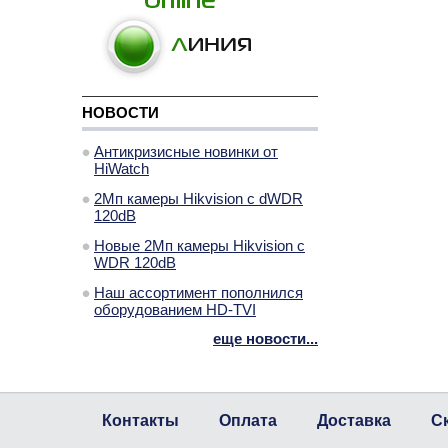
НОВОСТИ
Антикризисные новинки от
HiWatch
2Мп камеры Hikvision с dWDR
120dB
Новые 2Мп камеры Hikvision с
WDR 120dB
Наш ассортимент пополнился
оборудованием HD-TVI
еще новости...
Контакты
Оплата
Доставка
С