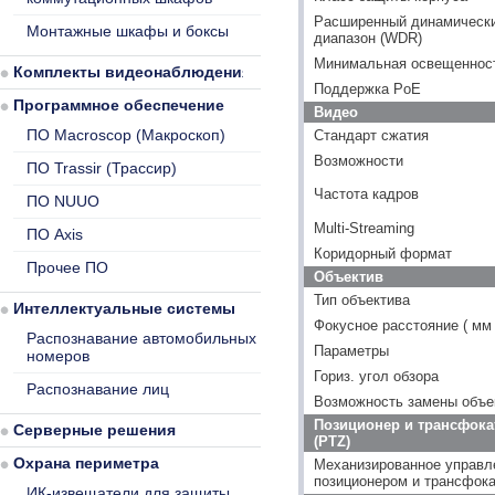
Расширенный динамическ
Монтажные шкафы и боксы
диапазон (WDR)
Минимальная освещенность
Комплекты видеонаблюдения
Поддержка PoE
Программное обеспечение
Видео
ПО Macroscop (Макроскоп)
Стандарт сжатия
Возможности
ПО Trassir (Трассир)
Частота кадров
ПО NUUO
Multi-Streaming
ПО Axis
Коридорный формат
Прочее ПО
Объектив
Тип объектива
Интеллектуальные системы
Фокусное расстояние ( мм 
Распознавание автомобильных
Параметры
номеров
Гориз. угол обзора
Распознавание лиц
Возможность замены объе
Позиционер и трансфока
Серверные решения
(PTZ)
Охрана периметра
Механизированное управл
позиционером и трансфок
ИК-извещатели для защиты