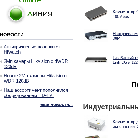
Коммутатор GI
100Mbps
Настраиваемы
НОВОСТИ
08P
Антикризисные новинки от
HiWatch
Гигабитный к
2Мп камеры Hikvision с dWDR
Link DGS-12
120dB
Новые 2Мп камеры Hikvision с
WDR 120dB
П
Наш ассортимент пополнился
оборудованием HD-TVI
еще новости...
Индустриальны
Коммутатор 
исполнении. 