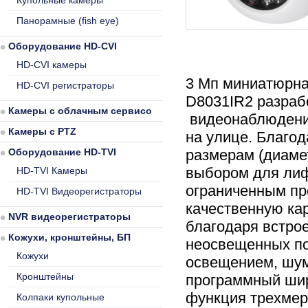
Купольные камеры
Панорамные (fish eye)
Оборудование HD-CVI
HD-CVI камеры
3 Мп миниатюрна
HD-CVI регистраторы
D8031IR2 разраб
Камеры с облачным сервисом
видеонаблюдения
Камеры с PTZ
на улице. Благо
Оборудование HD-TVI
размерам (диаме
выбором для лиф
HD-TVI Камеры
ограниченным пр
HD-TVI Видеорегистраторы
качественную ка
NVR видеорегистраторы
благодаря встро
Кожухи, кронштейны, БП
неосвещенных п
Кожухи
освещением, шум
Кронштейны
программный шир
функция трехмер
Колпаки купольные