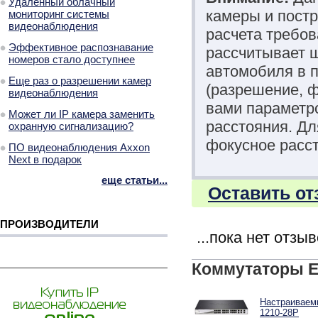
Удаленный облачный
камеры и постр
мониторинг системы
видеонаблюдения
расчета требов
Эффективное распознавание
рассчитывает ш
номеров стало доступнее
автомобиля в п
Еще раз о разрешении камер
(разрешение, 
видеонаблюдения
вами параметро
Может ли IP камера заменить
расстояния. Д
охранную сигнализацию?
фокусное расст
ПО видеонаблюдения Axxon
Next в подарок
еще статьи...
Оставить от
ПРОИЗВОДИТЕЛИ
...пока нет отзы
Коммутаторы E
Настраиваемы
1210-28P