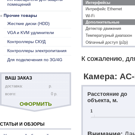
Интерфейсы
помещений
Интрефейс Ethernet
Прочие товары
Wi-Fi
Дополнительные
Жесткие диски (HDD)
Детектор движения
VGA и KVM удлинители
Температурный диапазон
Контроллеры СКУД
Облачный доступ (p2p)
Контроллеры электропитания
К сожалению, для
Для подключения по 3G/4G
Камера: AC-
ВАШ ЗАКАЗ
доставка:
р.
Расстояние до
всего:
0 р.
объекта, м.
ОФОРМИТЬ
1
СТАТЬИ И ОБЗОРЫ
Внимание:
Дан