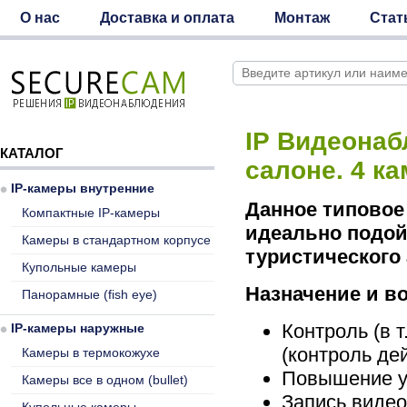
О нас
Доставка и оплата
Монтаж
Стат
IP Видеонаб
КАТАЛОГ
салоне. 4 к
IP-камеры внутренние
Данное типовое
Компактные IP-камеры
идеально подой
Камеры в стандартном корпусе
туристического 
Купольные камеры
Назначение и в
Панорамные (fish eye)
Контроль (в 
IP-камеры наружные
(контроль де
Камеры в термокожухе
Повышение у
Камеры все в одном (bullet)
Запись видео