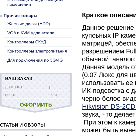
помещений
Краткое описан
Прочие товары
Жесткие диски (HDD)
Данное решение 
VGA и KVM удлинители
купоьных IP кам
Контроллеры СКУД
матрицей, обесп
разрешением Ful
Контроллеры электропитания
обычной аналого
Для подключения по 3G/4G
Данная модель о
(0.07 Люкс для ц
ВАШ ЗАКАЗ
использовать ее
доставка:
р.
ИК-подсветка с 
всего:
0 р.
черно-белое вид
ОФОРМИТЬ
Hikvision DS-2C
звука, что дела
При этом к каме
СТАТЬИ И ОБЗОРЫ
может быть выне