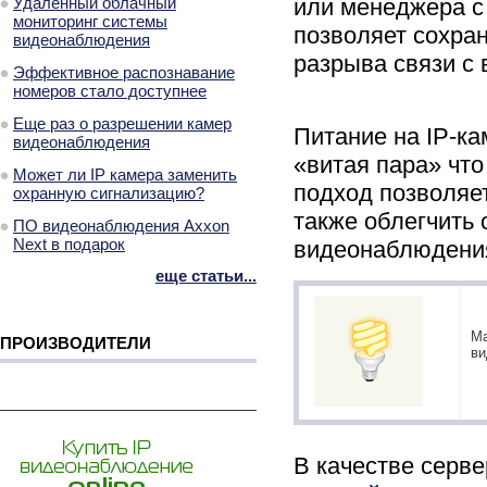
Удаленный облачный
или менеджера с
мониторинг системы
позволяет сохран
видеонаблюдения
разрыва связи с 
Эффективное распознавание
номеров стало доступнее
Еще раз о разрешении камер
Питание на IP-к
видеонаблюдения
«витая пара» что
Может ли IP камера заменить
подход позволяет
охранную сигнализацию?
также облегчить
ПО видеонаблюдения Axxon
Next в подарок
видеонаблюдени
еще статьи...
Ма
ПРОИЗВОДИТЕЛИ
ви
В качестве серв