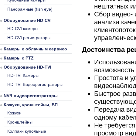
Купольные камеры
нештатных и
Панорамные (fish eye)
Сбор видео-
Оборудование HD-CVI
анализа каче
HD-CVI камеры
клиентопоток
управленчес
HD-CVI регистраторы
Достоинства ре
Камеры с облачным сервисом
Камеры с PTZ
Использован
Оборудование HD-TVI
возможность 
HD-TVI Камеры
Простота и у
HD-TVI Видеорегистраторы
видеонаблюде
Быстрое разв
NVR видеорегистраторы
существующе
Кожухи, кронштейны, БП
Передача вид
Кожухи
одному кабел
Кронштейны
Не требуется
Колпаки купольные
просмотр вид