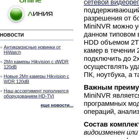
сетевой видеоре
поддерживающий 
разрешения от б
MiniNVR можно ус
данном типовом 
НОВОСТИ
HDD объемом 2Тб
Антикризисные новинки от
камер в течении
HiWatch
подключить до 2
2Мп камеры Hikvision с dWDR
осуществлять уд
120dB
ПК, ноутбука, а 
Новые 2Мп камеры Hikvision с
WDR 120dB
Важным преим
Наш ассортимент пополнился
MiniNVR являетс
оборудованием HD-TVI
программных мод
еще новости...
операций, анализ
Состав компле
видоизменен или