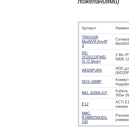
пожеланиями)
Артикул
Наимен
TRASSIR
Сетево
MiniNVR AnyIP
MiniNV
4
DS-
2 Мп IP
2CD2122FWD-
WDR 12
IS (2.8mm)
HDD дл
WD20PURX
(WD20P
Коммута
DGS-1008P
поддер
Кабель 
NKL 4100A-GY
305м (N
ACTi E1
E12
камера
NMC-
Разъем
RJ88RZ50UD1-
универ
100