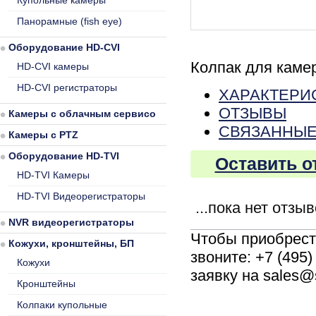
Купольные камеры
Панорамные (fish eye)
Оборудование HD-CVI
Колпак для каме
HD-CVI камеры
HD-CVI регистраторы
ХАРАКТЕРИ
ОТЗЫВЫ
Камеры с облачным сервисом
СВЯЗАННЫЕ
Камеры с PTZ
Оборудование HD-TVI
Оставить о
HD-TVI Камеры
HD-TVI Видеорегистраторы
...пока нет отзы
NVR видеорегистраторы
Чтобы приобрес
Кожухи, кронштейны, БП
звоните: +7 (495
Кожухи
заявку на sales@
Кронштейны
Колпаки купольные